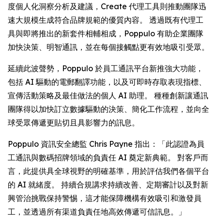
度個人化洞察分析及建議，
Create
代理工具則推動團隊迅
速大規模生成符合品牌規範的優質內容。 透過既有代理工
具與即將推出的新套件相輔相成，Poppulo 有助企業團隊
加快決策、明智通訊，並在每個接觸點更有效地吸引受眾。
延續此波聲勢，Poppulo 於員工通訊平台新推強大功能，
包括 AI 驅動的電郵翻譯功能，以及可即時存取表現指標、
宣傳活動策略及最佳做法的個人 AI 助理。 種種創新讓通訊
團隊得以加快訂立數據驅動的決策、簡化工作流程，並向全
球受眾傳遞更貼切且具影響力的訊息。
Poppulo 資訊安全總監 Chris Payne 指出：「此認證為員
工通訊與數碼招牌領域的負責任 AI 奠定新典範。 對客戶而
言，此提供具全球視野的明確基準，用於評估我們各個平台
的 AI 就緒度。 持續合規講求持續改善、定期審計以及對新
興管治挑戰保持警惕，這才能保障機構有效吸引和激發員
工，並透過所有渠道負責任地高效傳遞可信訊息。」