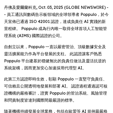
丹佛及愛爾蘭科克, Oct. 03, 2025 (GLOBE NEWSWIRE) -
- 員工通訊與數碼告示板領域的全球領導者 Poppulo，於今
天宣佈已通過 ISO 42001 認證，達成負責任 AI 實踐的新
里程碑。 Poppulo 成為行內唯一取得全球首項人工智能管
理系統 (AIMS) 國際認證的公司。
自創立以來，Poppulo 一直以嚴密管治、頂級數據安全及
靈活擴展能力作為平台發展的支柱。 此認證讓客戶熟悉
Poppulo 平台建基於穩健無比的負責任做法及靈活抗逆的
系統架構，因而更加安心加速採用代理型 AI。
此第三方認證即時生效，彰顯 Poppulo 一直堅守負責任、
可信賴且公開透明地發展和部署 AI。 認證過程通過認可核
證機構的嚴格審計，證實 Poppulo 的管治系統、風險管理
和問責制度皆達到國際間最嚴謹的標準。
隨著機構持續發展全球業務，包括在歐盟等 AI 規例最嚴格