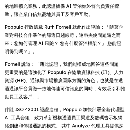
的地區擴充業務，此認證擔保 AI 管治始終符合負責任標
準，讓企業自信無憂地與員工及客戶互動。
Poppulo 行政總裁 Ruth Fornell 就此作出評論：「隨著企
業對科技合作夥伴的篩選日趨嚴苛，連串尖銳問題隨之而
來：您如何管理 AI 風險？ 您有什麼管治框架？」 您能證
明得到嗎？」。
Fornell 說道：「藉此認證，我們能權威地回答這些問題，
更重要的是這強化了 Poppulo 在協助資訊科技 (IT)、人力
資源 (HR)、通訊與市場推廣團隊方面的角色，也就是在透
過通訊平台貫徹一致地傳達可信訊息的同時，有效吸引和推
動員工及客戶。」
伴隨 ISO 42001 認證進程，Poppulo 加快部署全新代理型
AI 工具套組，致力革新機構透過員工渠道及數碼告示板網
絡創建和傳播通訊的模式。 其中
Analyze
代理工具提供深