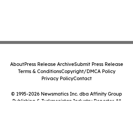
About
Press Release Archive
Submit Press Release
Terms & Conditions
Copyright/DMCA Policy
Privacy Policy
Contact
© 1995-2026 Newsmatics Inc. dba Affinity Group
Publishing & Turkmenistan Industry Reporter. All
Rights Reserved.
Cookie Settings / Your Privacy Choices